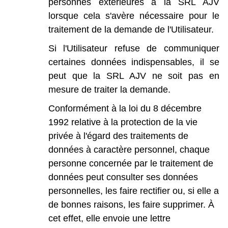
personnes
extér
ieures
à
la
SRL
AJV
lorsque
cela
s'avère
nécessaire
pour
le
traitement
de
la
demande
de
l'Utilisateur.
Si
l'Utilisateur
refuse
de
communiquer
certaines
données
indispensables,
il
se
peut
que
la
SRL
AJV
ne
soit
pas
en
mesure
de
traiter
la
demande.
Conformément
à
la
loi
du
8
décembre
1992
relative
à
la
protection
de
la
vie
privée
à
l'égard
des
traitements
de
données
à
caractère
personnel,
c
haque
personne
concernée
par
le
traitement
de
données
peut
consulter
ses
données
personnelles,
les
faire
rectifier
ou,
si
elle
a
de
bonnes
raisons,
les
faire
supprimer.
À
cet
effet,
elle
envoie
une
lettre