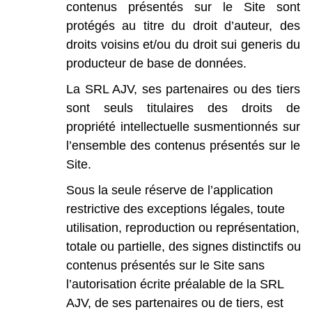
contenus
présentés
sur
le
Site
sont
protégés
au
titre
du
droit
d’auteur,
des
droits
voisins
et/ou
du
droit
sui
generis
du
producteur
de
base
de
données.
La
SRL
AJV,
ses
partenaires
ou
des
tiers
sont
seuls
titulaires
des
droits
de
propriété
intellectuelle
susmentionnés
sur
l’ensemble
des
contenus
présentés
sur
le
Site.
Sous
la
seule
réserve
de
l’application
restrictive
des
exceptions
légales,
toute
utilisation,
reproduction
ou
représentation,
totale
ou
partielle,
des
signes
distinctifs
ou
contenus
présentés
sur
le
Site
sans
l’autorisation
écrite
préalable
de
la
SRL
AJV,
de
ses
partenaires
ou
de
tiers,
est