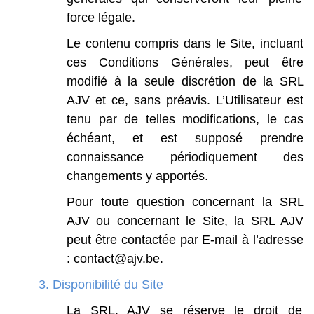
force
légale.
Le
contenu
compris
dans
le
Site,
incluant
ces
Conditions
Générales,
peut
être
modifié
à
la
seule
discrétion
de
la
SRL
AJV
et
ce,
sans
préavis.
L’Utilisateur
est
tenu
par
de
telles
modifications,
le
cas
échéant,
et
est
supposé
prendre
connaissance
périodiquement
des
changements
y
apportés.
Pour
toute
question
concernant
la
SRL
AJV
ou
concernant
le
Site,
la
SRL
AJV
peut
être
contactée
par
E-mail
à
l’adresse
:
contact@ajv.be.
3.
Disponibilité du Site
La
SRL.
AJV
se
réserve
le
droit
de