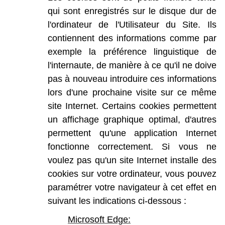
qui
sont
enregistrés
sur
le
disque
dur
de
l'ordinateur
de
l'Utilisateur
du
Site.
Ils
contiennent
des
informations
comme
par
exemple
la
préférence
linguistique
de
l'internaute,
de
manière
à
ce
qu'il
ne
doive
pas
à
nouveau
introduire
ces
informations
lors
d'une
prochaine
visite
sur
ce
même
site
Internet.
Certains
cookies
permettent
un
afficha
ge
graphique
optimal,
d'autres
permettent
qu'une
application
Internet
fonctionne
correctement.
Si
vous
ne
voulez
pas
qu'un
site
Internet
installe
des
cookies
sur
votre
ordinateur,
vous
pouvez
paramétr
er
votre
navigateur
à
cet
effet
en
suivant
les
indications
ci-dessous
:
Microsoft
Edge
: