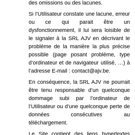
des
omissions
ou
des
lacunes.
Si
l’Utilisateur
constate
une
lacune,
erreur
ou
ce
qui
parait
être
un
dysfonctionnement,
il
lui
sera
loisible
de
le
signaler
à
la
SRL
AJV
en
décrivant
le
problème
de
la
manière
la
plus
précise
possible
(page
posant
problème,
type
d’ordinateur
et
de
navigateur
utilisé,
…)
à
l’adresse
E-mail :
contact@ajv.be.
En
conséquence,
la
SRL
AJV
ne
pourrait
être
tenu
responsable
d’un
quelconque
dommage
subi
par
l’ordinateur
de
l’Utilisateur
ou
d’une
quelconque
perte
de
données
consécutives
au
téléchargement.
Le
Site
contient
des
liens
hypertextes