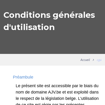
Conditions générales
d'utilisation
Accueil
cgu
Préambule
Le
présent
site
est
accessible
par
le
biais
du
nom
de
domaine
AJV.be
et
est
exploité
dans
le
respect
de
la
législation
belge.
L’utilisation
de
ce
site
est
régie
par
les
présentes