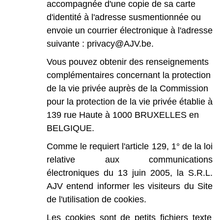
accompagnée
d'une
copie
de
sa
carte
d'identité
à
l'adresse
susmentionnée
ou
envoie
un
courrier
électronique
à
l'adresse
suivante
:
privacy@AJV.be.
Vous
pouvez
obtenir
des
renseignements
complémentaires
concernant
la
protection
de
la
vie
privée
auprès
de
la
Commission
pour
la
protection
de
la
vie
privée
établie
à
139
r
ue
Haute
à
1000
BRUXELLES
en
BELGIQUE.
Comme
le
requiert
l'article
129,
1°
de
la
loi
relative
aux
communications
électroniques
du
13
juin
2005,
la
S.R.L.
AJV
entend
informer
les
visiteurs
du
Site
de
l'utilisation
de cookies.
Les
cookies
sont
de
petits
fichiers
texte