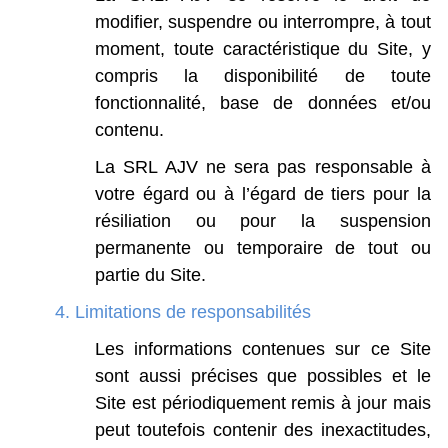
modifier,
suspendre
ou
interrompre,
à
tout
moment,
toute
caractéristique
du
Site,
y
compris
la
disponibilité
de
toute
fonctionnalité,
base
de
données
et/ou
contenu.
La
SRL
AJV
ne
sera
pas
responsable
à
votre
égard
ou
à
l’égard
de
tiers
pour
la
résiliation
ou
pour
la
suspension
permanente
ou
temporaire
de
tout
ou
partie
du
Site.
4.
Limitations de responsabilités
Les
informations
contenues
sur
ce
Site
sont
aussi
précises
que
possibles
et
le
Site
est
périodiquement
remis
à
jour
mais
peut
toutefois
contenir
des
inexactitudes,