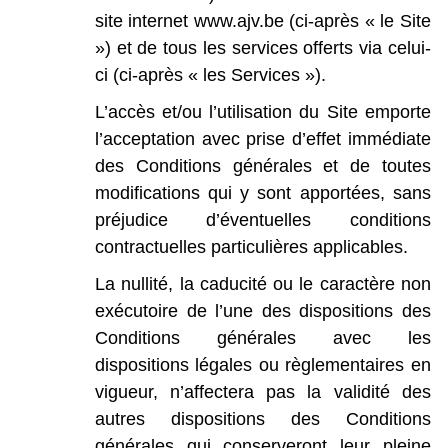
site
internet
www.ajv.be
(ci-après
«
le
Site
»)
et
de
tous
les
services
offerts
via
celui-
ci
(ci-après
«
les
Services
»).
L’accès
et/ou
l’utilisation
du
Site
emporte
l’acceptation
avec
prise
d’effet
immédiate
des
Conditions
générales
et
de
toutes
modifications
qui
y
sont
apportées,
sans
préjudice
d’éventuelles
conditions
contractuelles
particulières
applicables.
La
nullité,
la
caducité
ou
le
caractère
non
exécutoire
de
l’une
des
dispositions
des
Conditions
générales
avec
les
dispositions
légales
ou
règlementaires
en
vigueur,
n’affectera
pas
la
validité
des
autres
dispositions
des
Conditions
générales
qui
conserveront
leur
pleine