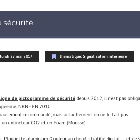
 sécurité
 lundi 22 mai 2017
thématique: Signalisation intérieure
ligne de pictogramme de sécurité
depuis 2012, il n'est pas obliga
uropéenne. NBN - EN 7010
 hautement recommandé, mais actuellement on ne le fait pas.
e un extincteur CO2 et un Foam (Mousse).
Plaquette aluminium (Couleur au choix), stratifié digital, ... et ce