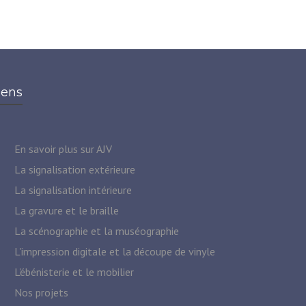
iens
En savoir plus sur AJV
La signalisation extérieure
La signalisation intérieure
La gravure et le braille
La scénographie et la muséographie
L'impression digitale et la découpe de vinyle
L'ébénisterie et le mobilier
Nos projets