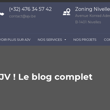
(+32) 476 34 57 42
Zoning Nivell
Avenue Konrad Aden
contact@ajv.be
B-1401 Nivelles
VOIR PLUS SUR AJV
NOS SERVICES
NOS PROJETS
CO
JV ! Le blog complet